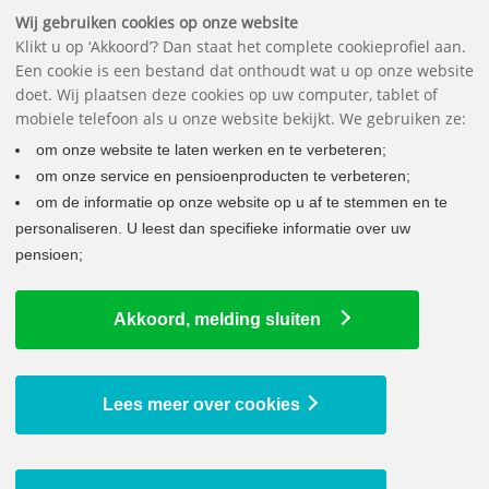
Downloads
Vragen
Contact
Het pensioenfonds
English
Wij gebruiken cookies op onze website
Klikt u op ‘Akkoord’? Dan staat het complete cookieprofiel aan.
Een cookie is een bestand dat onthoudt wat u op onze website
doet. Wij plaatsen deze cookies op uw computer, tablet of
mobiele telefoon als u onze website bekijkt. We gebruiken ze:
om onze website te laten werken en te verbeteren;
om onze service en pensioenproducten te verbeteren;
om de informatie op onze website op u af te stemmen en te
personaliseren. U leest dan specifieke informatie over uw
pensioen;
Contactformulier
Stel uw vraag
Akkoord, melding sluiten
Naar aanleiding van uw vraag nemen we telefonisch of per e-
mail contact met u op. Vul uw gegevens alstublieft zo volledig
mogelijk in. Zo kunnen we u sneller en beter helpen.
Lees meer over cookies
Uw gegevens
Voorletters