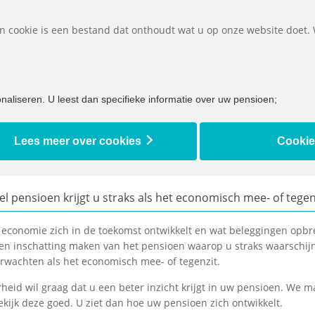
D
Een cookie is een bestand dat onthoudt wat u op onze website doet.
 ik doen bij...
Bijna met pensioen
Ik ben al met pensioen
aliseren. U leest dan specifieke informatie over uw pensioen;
ik
Lees meer over cookies
Cookie
l pensioen krijgt u straks als het economisch mee- of tegen
 economie zich in de toekomst ontwikkelt en wat beleggingen opb
en inschatting maken van het pensioen waarop u straks waarschijnli
rwachten als het economisch mee- of tegenzit.
heid wil graag dat u een beter inzicht krijgt in uw pensioen. We 
ekijk deze goed. U ziet dan hoe uw pensioen zich ontwikkelt.