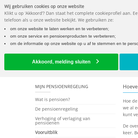
Wij gebruiken cookies op onze website
Klikt u op ‘Akkoord’? Dan staat het complete cookieprofiel aan. 
telefoon als u onze website bekijkt. We gebruiken ze:
Wat moet
om onze website te laten werken en te verbeteren;
om onze service en pensioenproducten te verbeteren;
om de informatie op onze website op u af te stemmen en te person
Home
Werknemers
De pensioenregeling
Vooruitbl
Akkoord, melding sluiten
Hoevee
MIJN PENSIOENREGELING
Wat is pensioen?
Hoe de
we al e
De pensioenregeling
kunt ve
Verhoging of verlaging van
pensioenen
De over
Vooruitblik
keer. B