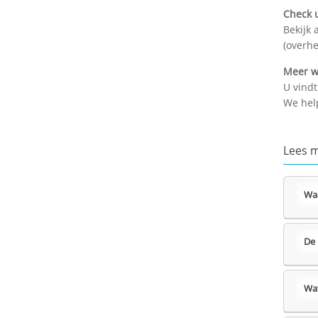
Check 
Bekijk 
(overhe
Meer w
U vindt
We hel
Lees 
Waa
De 
Wat