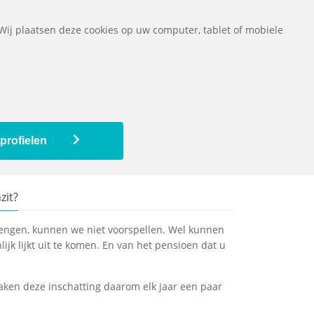
ownloads
Vragen
Contact
Het pensioenfonds
English
 Wij plaatsen deze cookies op uw computer, tablet of mobiele
Mijn pensioenregeling
Mijn pensioen
profielen
zit?
rengen, kunnen we niet voorspellen. Wel kunnen
jk lijkt uit te komen. En van het pensioen dat u
maken deze inschatting daarom elk jaar een paar