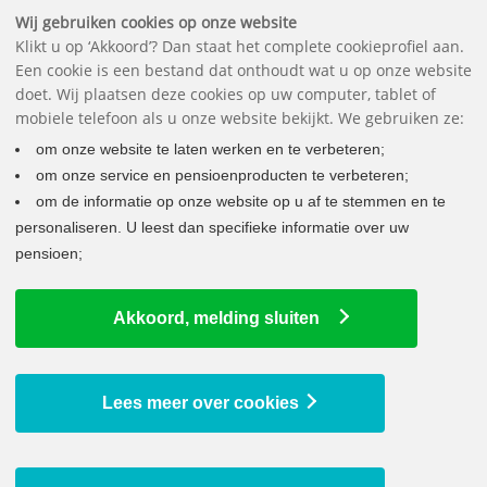
Downloads
Vragen
Contact
Het pensioenfonds
English
Wij gebruiken cookies op onze website
Klikt u op ‘Akkoord’? Dan staat het complete cookieprofiel aan.
Een cookie is een bestand dat onthoudt wat u op onze website
doet. Wij plaatsen deze cookies op uw computer, tablet of
mobiele telefoon als u onze website bekijkt. We gebruiken ze:
om onze website te laten werken en te verbeteren;
om onze service en pensioenproducten te verbeteren;
om de informatie op onze website op u af te stemmen en te
personaliseren. U leest dan specifieke informatie over uw
pensioen;
HET PENSIOENFONDS
Akkoord, melding sluiten
Bestuur
Code pensioenfondsen
Waarvoor kunt u bij het fonds terecht?
Lees meer over cookies
Missie, visie en strategie
Gedragscode