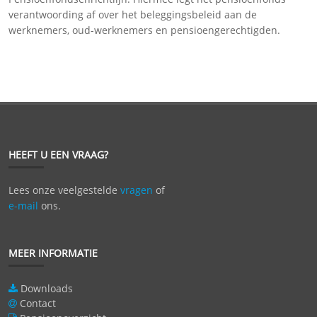
verantwoording af over het beleggingsbeleid aan de
werknemers, oud-werknemers en pensioengerechtigden.
HEEFT U EEN VRAAG?
Lees onze veelgestelde
vragen
of
e-mail
ons.
MEER INFORMATIE
Downloads
Contact