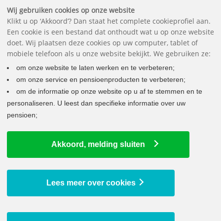
Downloads
Vragen
Contact
Het pensioenfonds
English
Wij gebruiken cookies op onze website
Klikt u op ‘Akkoord’? Dan staat het complete cookieprofiel aan.
Een cookie is een bestand dat onthoudt wat u op onze website
doet. Wij plaatsen deze cookies op uw computer, tablet of
mobiele telefoon als u onze website bekijkt. We gebruiken ze:
om onze website te laten werken en te verbeteren;
om onze service en pensioenproducten te verbeteren;
om de informatie op onze website op u af te stemmen en te
personaliseren. U leest dan specifieke informatie over uw
pensioen;
LAATSTE NIEUWS
Akkoord, melding sluiten
Implementatieplan Wtp en samenvatting communicatieplan Wtp
gepubliceerd
22 juni 2026
Lees meer over cookies
Jaarverslag 2025 Pensioenfonds Avery Dennison online
10 juni 2026